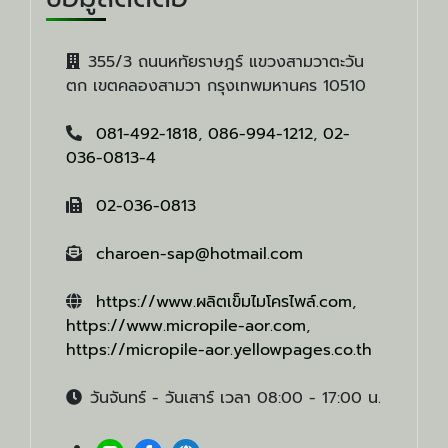
355/3 ถนนหทัยราษฎร์ แขวงสามวาตะวัน
ตก เขตคลองสามวา กรุงเทพมหานคร 10510
081-492-1818
,
086-994-1212
,
02-
036-0813-4
02-036-0813
charoen-sap@hotmail.com
https://www.ผลิตเข็มไมโครไพล์.com
,
https://www.micropile-aor.com
,
https://micropile-aor.yellowpages.co.th
วันจันทร์ - วันเสาร์ เวลา 08:00 - 17:00 น.