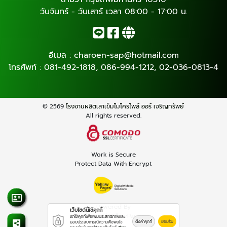
วันจันทร์ - วันเสาร์ เวลา 08:00 - 17:00 น.
อีเมล :
charoen-sap@hotmail.com
โทรศัพท์ :
081-492-1818
,
086-994-1212
,
02-036-0813-4
© 2569
โรงงานผลิตเสาเข็มไมโครไพล์ ออร์ เจริญทรัพย์
All rights reserved.
Work is Secure
Protect Data With Encrypt
Powered By
เว็บไซต์นี้ใช้คุกกี้
Thailand YellowPages
เราใช้คุกกี้เพื่อเพิ่มประสิทธิภาพและ
ตั้งค่าคุกกี้
ยอมรับ
มอบประสบการณ์ความพึงพอใจ