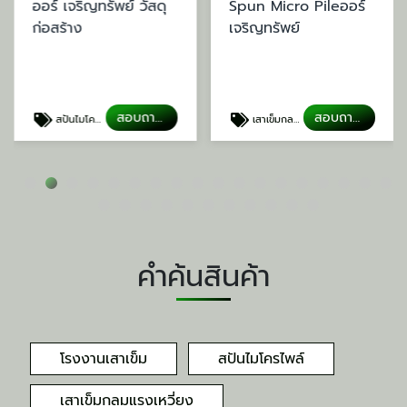
ออร์ เจริญทรัพย์ วัสดุ
Spun Micro Pileออร์
ก่อสร้าง
เจริญทรัพย์
สอบถามเรื่องเสาเข็ม
สอบถามเรื่องเสาเข็ม
สปันไมโครไพล์
เสาเข็มกลมแรงเหวี่ยง
คำค้นสินค้า
โรงงานเสาเข็ม
สปันไมโครไพล์
เสาเข็มกลมแรงเหวี่ยง