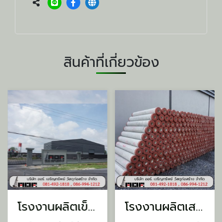
สินค้าที่เกี่ยวข้อง
โรงงานผลิตเข็มไมโครไพล์
โรงงานผลิตเสาเข็มสปันไมโครไพล์