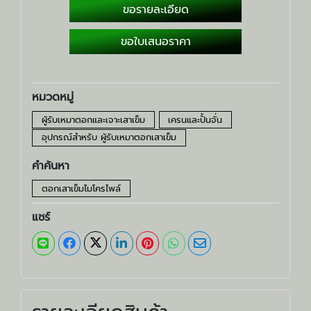
ขอรายละเอียด
ขอใบเสนอราคา
หมวดหมู่
ผู้รับเหมาตอกและเจาะเสาเข็ม
เครนและปั้นจั่น
อุปกรณ์สำหรับ ผู้รับเหมาตอกเสาเข็ม
คำค้นหา
ตอกเสาเข็มไมโครไพล์
แชร์