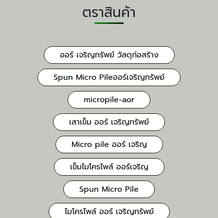
ตราสินค้า
ออร์ เจริญทรัพย์ วัสดุก่อสร้าง
Spun Micro Pileออร์เจริญทรัพย์
micropile-aor
เสาเข็ม ออร์ เจริญทรัพย์
Micro pile ออร์ เจริญ
เข็มไมโครไพล์ ออร์เจริญ
Spun Micro Pile
ไมโครไพล์ ออร์ เจริญทรัพย์