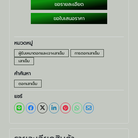
ขอรายละเอียด
ขอใบเสนอราคา
หมวดหมู่
ผู้รับเหมาตอกและเจาะเสาเข็ม
การตอกเสาเข็ม
เสาเข็ม
คำค้นหา
ตอกเสาเข็ม
แชร์