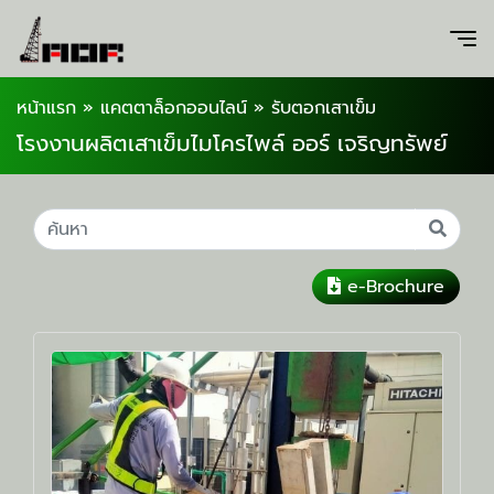
หน้าแรก
»
แคตตาล็อกออนไลน์
»
รับตอกเสาเข็ม
โรงงานผลิตเสาเข็มไมโครไพล์ ออร์ เจริญทรัพย์
e-Brochure