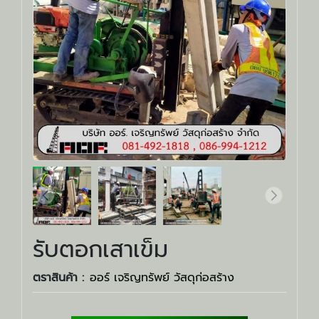
รับตอกเสาเข็ม
ตราสินค้า :
ออร์ เจริญทรัพย์ วัสดุก่อสร้าง