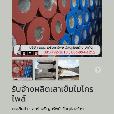
รับจ้างผลิตเสาเข็มไมโคร
ไพล์
ตราสินค้า :
ออร์ เจริญทรัพย์ วัสดุก่อสร้าง