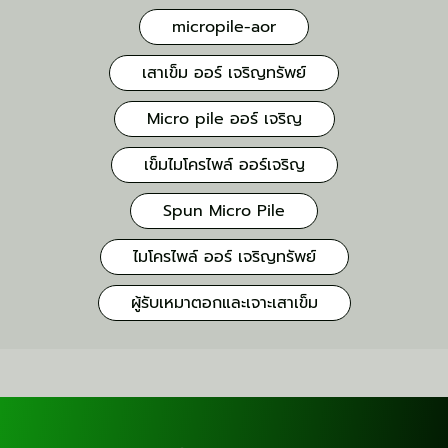
micropile-aor
เสาเข็ม ออร์ เจริญทรัพย์
Micro pile ออร์ เจริญ
เข็มไมโครไพล์ ออร์เจริญ
Spun Micro Pile
ไมโครไพล์ ออร์ เจริญทรัพย์
ผู้รับเหมาตอกและเจาะเสาเข็ม