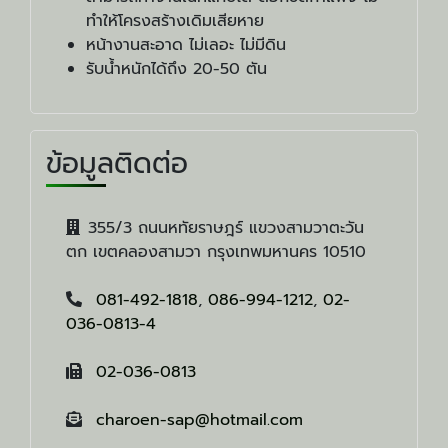
ทำให้โครงสร้างเดิมเสียหาย
หน้างานสะอาด ไม่เลอะ ไม่มีดิน
รับน้ำหนักได้ถึง 20-50 ตัน
ข้อมูลติดต่อ
355/3 ถนนหทัยราษฎร์ แขวงสามวาตะวัน
ตก เขตคลองสามวา กรุงเทพมหานคร 10510
081-492-1818
,
086-994-1212
,
02-
036-0813-4
02-036-0813
charoen-sap@hotmail.com