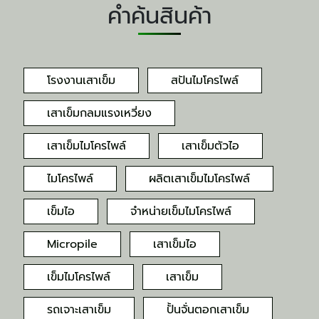
คำค้นสินค้า
โรงงานเสาเข็ม
สปันไมโครไพล์
เสาเข็มกลมแรงเหวี่ยง
เสาเข็มไมโครไพล์
เสาเข็มตัวไอ
ไมโครไพล์
ผลิตเสาเข็มไมโครไพล์
เข็มไอ
จำหน่ายเข็มไมโครไพล์
Micropile
เสาเข็มไอ
เข็มไมโครไพล์
เสาเข็ม
รถเจาะเสาเข็ม
ปั้นจั่นตอกเสาเข็ม