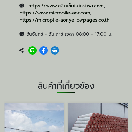
https://www.ผลิตเข็มไมโครไพล์.com
,
https://www.micropile-aor.com
,
https://micropile-aor.yellowpages.co.th
วันจันทร์ - วันเสาร์ เวลา 08:00 - 17:00 น.
สินค้าที่เกี่ยวข้อง