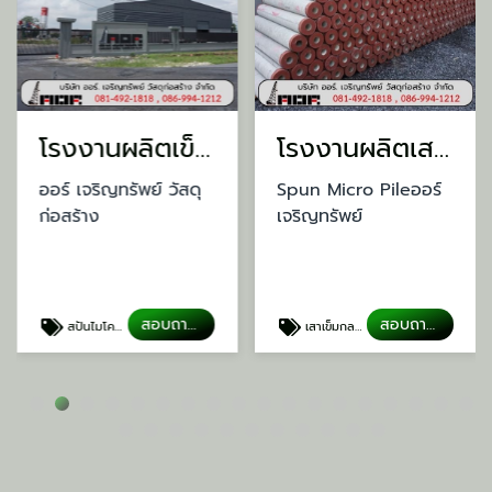
โรงงานผลิตเข็มไมโครไพล์
โรงงานผลิตเสาเข็มสปันไมโครไพล์
ออร์ เจริญทรัพย์ วัสดุ
Spun Micro Pileออร์
ก่อสร้าง
เจริญทรัพย์
สอบถามเรื่องเสาเข็ม
สอบถามเรื่องเสาเข็ม
สปันไมโครไพล์
เสาเข็มกลมแรงเหวี่ยง