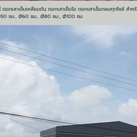
์
ตอกเสาเข็มเหลี่ยมตัน ตอกเสาเข็มไอ ตอกเสาเข็มกลมทุกไซส์ สำหรับ
 Ø50 ซม., Ø60 ซม., Ø80 ซม., Ø100 ซม.