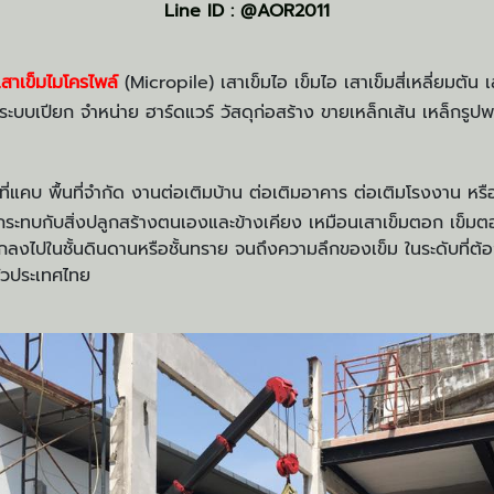
Line ID :
@
AOR2011
เสาเข็มไมโครไพล์
(Micropile) เสาเข็มไอ เข็มไอ เสาเข็มสี่เหลี่ยมตัน 
ะบบเปียก จำหน่าย ฮาร์ดแวร์ วัสดุก่อสร้าง ขายเหล็กเส้น เหล็กรูป
ี่แคบ พื้นที่จำกัด งานต่อเติมบ้าน ต่อเติมอาคาร ต่อเติมโรงงาน หร
ะทบกับสิ่งปลูกสร้างตนเองและข้างเคียง เหมือนเสาเข็มตอก เข็มตอกใหญ
าวลึกลงไปในชั้นดินดานหรือชั้นทราย จนถึงความลึกของเข็ม ในระดับที
ั่วประเทศไทย