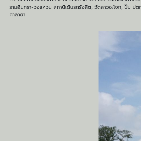
รามอินทรา-วงแหวน สถานีเดินรถรังสิต, วัดสาวชะโงก, ปั๊ม ปตท. ห
ศาลายา