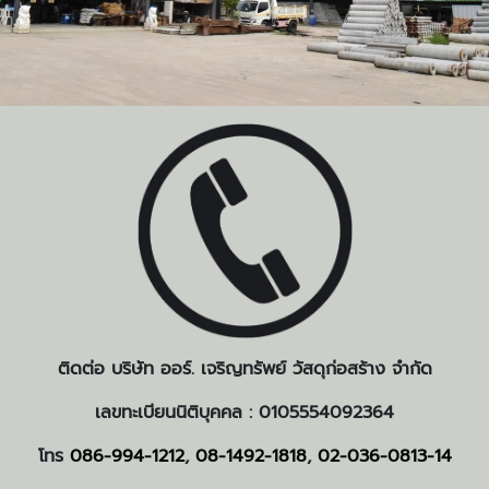
ติดต่อ บริษัท ออร์. เจริญทรัพย์ วัสดุก่อสร้าง จำกัด
เลขทะเบียนนิติบุคคล : 0105554092364
โทร
086-994-1212
,
08-1492-1818
,
02-036-0813-14