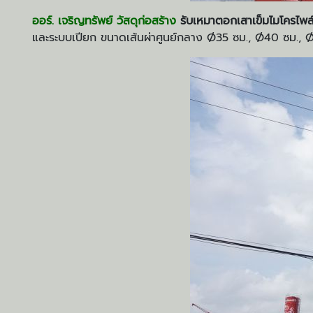
ออร์. เจริญทรัพย์ วัสดุก่อสร้าง
รับเหมาตอกเสาเข็มไมโครไพล
และระบบเปียก ขนาดเส้นผ่าศูนย์กลาง Ø35 ซม., Ø40 ซม.,