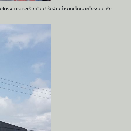
โครงการก่อสร้างทั่วไป รับจ้างทำงานเข็มเจาะทั้งระบบแห้ง