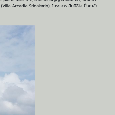
 (Villa Arcadia Srinakarin), โครงการ อินนิซิโอ ปิ่นเกล้า