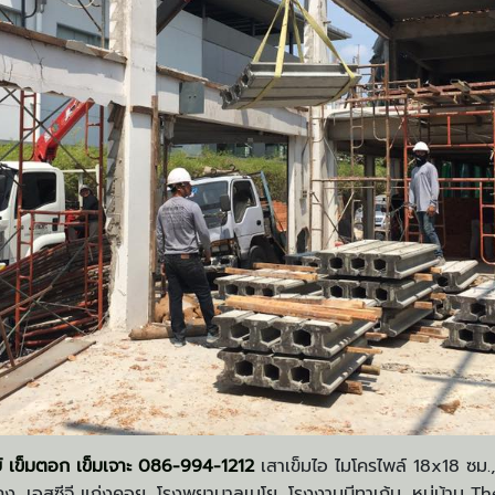
์ เข็มตอก เข็มเจาะ
086-994-1212
เสาเข็มไอ ไมโครไพล์ 18x18 ซม
กง, เอสซีจี แก่งคอย, โรงพยาบาลเมโย, โรงงานบีทาเก้น, หมู่บ้าน 