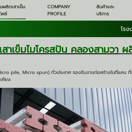
นผลิตเสาเข็ม
COMPANY
สินค้าและ
ไพล์
PROFILE
บริการ
โรงง
 เสาเข็มไมโครสปัน คลองสามวา
ผลิ
icro pile, Micro spun) ทั่วประเทศ รองรับงานก่อสร้างในที่แคบ ท
งเคียง