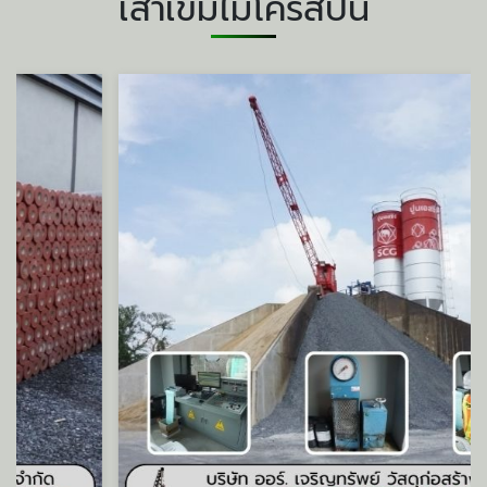
เสาเข็มไมโครสปัน